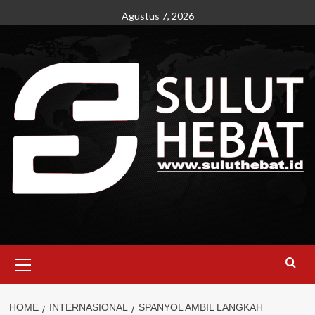
Skip
Agustus 7, 2026
to
content
Primary
Menu
HOME
INTERNASIONAL
SPANYOL AMBIL LANGKAH