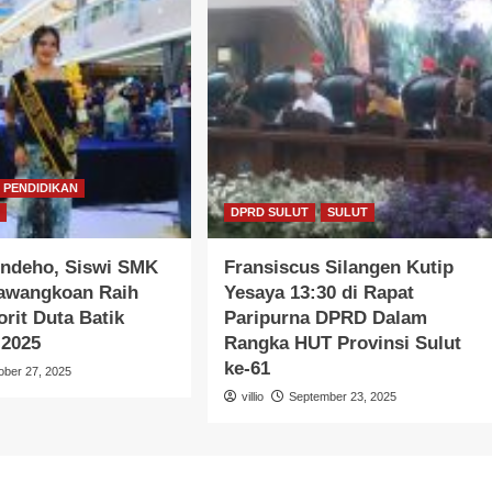
PENDIDIKAN
A
DPRD SULUT
SULUT
indeho, Siswi SMK
Fransiscus Silangen Kutip
Kawangkoan Raih
Yesaya 13:30 di Rapat
orit Duta Batik
Paripurna DPRD Dalam
 2025
Rangka HUT Provinsi Sulut
ke-61
ober 27, 2025
villio
September 23, 2025