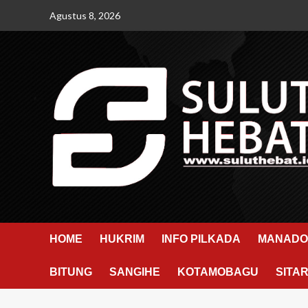
Skip
Agustus 8, 2026
to
content
HOME
HUKRIM
INFO PILKADA
MANADO
BITUNG
SANGIHE
KOTAMOBAGU
SITA