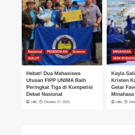
Nasional
PENDIDIKAN
Science
MINAHASA
SULUT
SENI BUDAY
Hebat! Dua Mahasiswa
Kayla Sal
Utusan FIPP UNIMA Raih
Kristen 
Peringkat Tiga di Kompetisi
Gelar Fav
Debat Nasional
Minahasa
villio
Oktober 27, 2025
villio
Okt