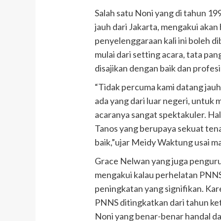
Salah satu Noni yang di tahun 1
jauh dari Jakarta, mengakui akan
penyelenggaraan kali ini boleh di
mulai dari setting acara, tata pa
disajikan dengan baik dan profesi
“Tidak percuma kami datang jauh
ada yang dari luar negeri, untuk
acaranya sangat spektakuler. Hal 
Tanos yang berupaya sekuat ten
baik,”ujar Meidy Waktung usai ma
Grace Nelwan yang juga penguru
mengakui kalau perhelatan PNN
peningkatan yang signifikan. Kare
PNNS ditingkatkan dari tahun k
Noni yang benar-benar handal d