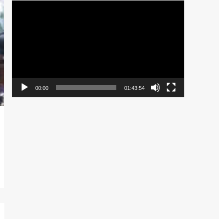
Pemutar
Video
00:00
01:43:54