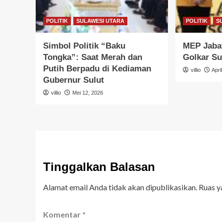
POLITIK
SULAWESI UTARA
POLITIK
S
Simbol Politik “Baku
MEP Jabat
Tongka”: Saat Merah dan
Golkar Su
Putih Berpadu di Kediaman
villio
Apri
Gubernur Sulut
villio
Mei 12, 2026
Tinggalkan Balasan
Alamat email Anda tidak akan dipublikasikan.
Ruas y
Komentar
*