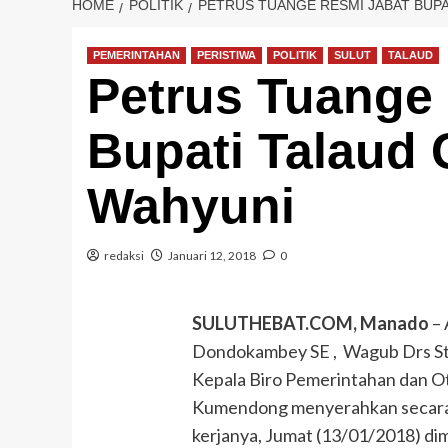
HOME
POLITIK
PETRUS TUANGE RESMI JABAT BUPA
PEMERINTAHAN
PERISTIWA
POLITIK
SULUT
TALAUD
Petrus Tuange
Bupati Talaud 
Wahyuni
redaksi
Januari 12, 2018
0
SULUTHEBAT.COM, Manado
– 
Dondokambey SE , Wagub Drs St
Kepala Biro Pemerintahan dan 
Kumendong menyerahkan secara r
kerjanya, Jumat (13/01/2018) d