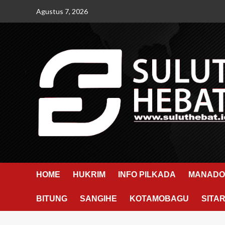
Skip
Agustus 7, 2026
to
content
HOME
HUKRIM
INFO PILKADA
MANADO
BITUNG
SANGIHE
KOTAMOBAGU
SITA