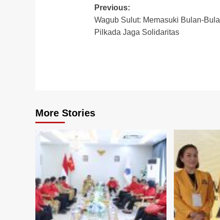
Post
Previous:
Wagub Sulut: Memasuki Bulan-Bul
navigation
Pilkada Jaga Solidaritas
More Stories