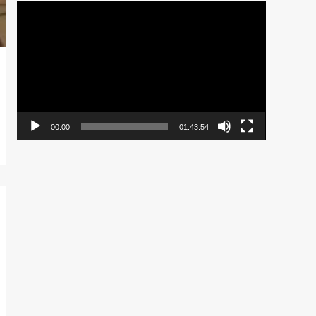
Pemutar
Video
00:00
01:43:54