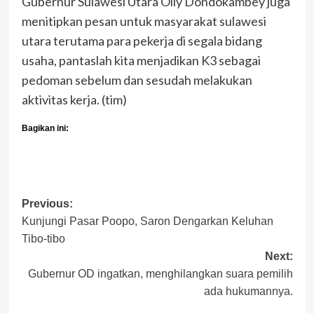
Gubernur Sulawesi Utara Olly Dondokambey juga
menitipkan pesan untuk masyarakat sulawesi
utara terutama para pekerja di segala bidang
usaha, pantaslah kita menjadikan K3 sebagai
pedoman sebelum dan sesudah melakukan
aktivitas kerja. (tim)
Bagikan ini:
Post
Previous:
Kunjungi Pasar Poopo, Saron Dengarkan Keluhan
navigation
Tibo-tibo
Next:
Gubernur OD ingatkan, menghilangkan suara pemilih
ada hukumannya.