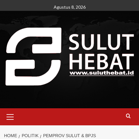
Skip
Agustus 8, 2026
to
content
Primary
Menu
HOME
POLITIK
PEMPROV SULUT & BPJS