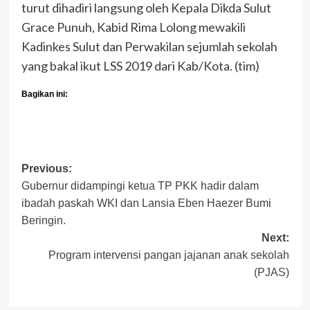
turut dihadiri langsung oleh Kepala Dikda Sulut
Grace Punuh, Kabid Rima Lolong mewakili
Kadinkes Sulut dan Perwakilan sejumlah sekolah
yang bakal ikut LSS 2019 dari Kab/Kota. (tim)
Bagikan ini:
Post
Previous:
Gubernur didampingi ketua TP PKK hadir dalam
navigation
ibadah paskah WKI dan Lansia Eben Haezer Bumi
Beringin.
Next:
Program intervensi pangan jajanan anak sekolah
(PJAS)