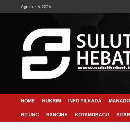
Skip
Agustus 6, 2026
to
content
HOME
HUKRIM
INFO PILKADA
MANADO
BITUNG
SANGIHE
KOTAMOBAGU
SITA