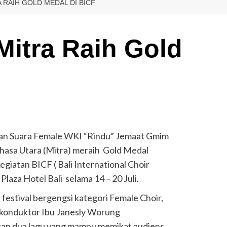
 RAIH GOLD MEDAL DI BICF
itra Raih Gold
an Suara Female WKI “Rindu” Jemaat Gmim
asa Utara (Mitra) meraih Gold Medal
giatan BICF ( Bali International Choir
Plaza Hotel Bali selama 14 – 20 Juli.
 festival bergengsi kategori Female Choir,
 konduktor Ibu Janesly Worung
n dua lagu yang mampu memikat audiens