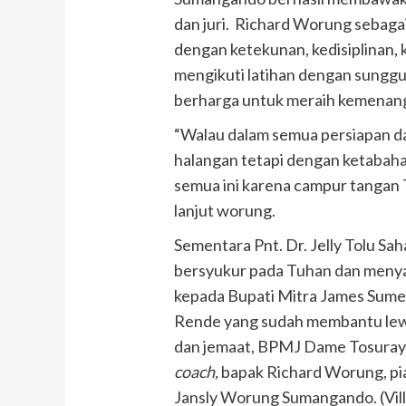
dan juri. Richard Worung sebagai
dengan ketekunan, kedisiplinan,
mengikuti latihan dengan sungg
berharga untuk meraih kemenan
“Walau dalam semua persiapan da
halangan tetapi dengan ketabaha
semua ini karena campur tangan 
lanjut worung.
Sementara Pnt. Dr. Jelly Tolu Sa
bersyukur pada Tuhan dan menya
kepada Bupati Mitra James Sum
Rende yang sudah membantu lewa
dan jemaat, BPMJ Dame Tosuraya
coach,
bapak Richard Worung, pi
Jansly Worung Sumangando. (Vill