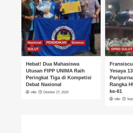
Nasional
PENDIDIKAN
Science
SULUT
DPRD SULUT
Hebat! Dua Mahasiswa
Fransiscu
Utusan FIPP UNIMA Raih
Yesaya 13
Peringkat Tiga di Kompetisi
Paripurn
Debat Nasional
Rangka HU
ke-61
villio
Oktober 27, 2025
villio
Sep