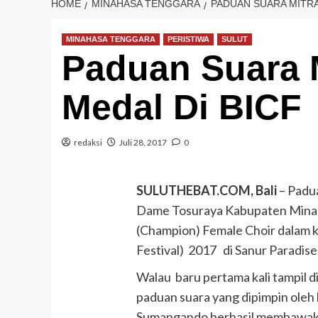
HOME
MINAHASA TENGGARA
PADUAN SUARA MITRA
MINAHASA TENGGARA
PERISTIWA
SULUT
Paduan Suara M
Medal Di BICF
redaksi
Juli 28, 2017
0
SULUTHEBAT.COM, Bali
– Padu
Dame Tosuraya Kabupaten Minah
(Champion) Female Choir dalam ke
Festival) 2017 di Sanur Paradise 
Walau baru pertama kali tampil di
paduan suara yang dipimpin oleh
Sumangando berhasil membawaka