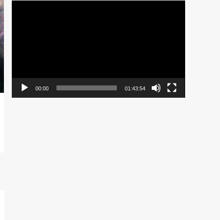
Pemutar
Video
00:00
01:43:54