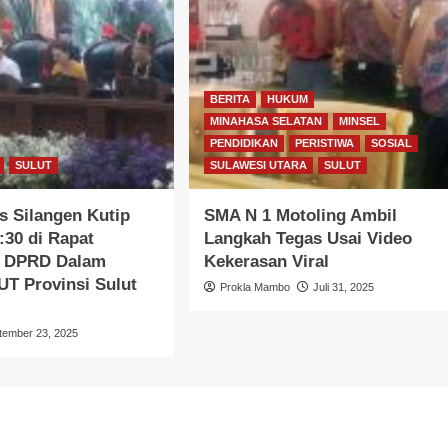
BERITA
HUKUM
MINAHASA SELATAN
MINSEL
PENDIDIKAN
PERISTIWA
SOSIAL
SULUT
SULAWESI UTARA
SULUT
s Silangen Kutip
SMA N 1 Motoling Ambil
:30 di Rapat
Langkah Tegas Usai Video
a DPRD Dalam
Kekerasan Viral
T Provinsi Sulut
Prokla Mambo
Juli 31, 2025
tember 23, 2025