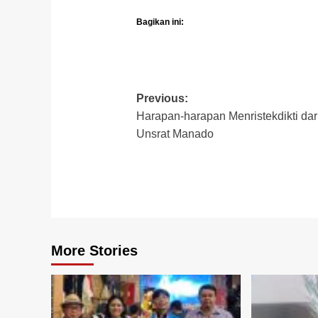
Bagikan ini:
Post
Previous:
Harapan-harapan Menristekdikti dar
navigation
Unsrat Manado
More Stories