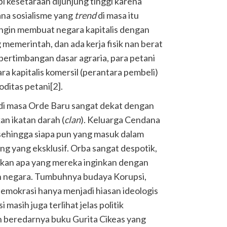
i kesetaraan dijunjung tinggi karena
ana sosialisme yang
trend
di masa itu
ingin membuat negara kapitalis dengan
g memerintah, dan ada kerja fisik nan berat
pertimbangan dasar agraria, para petani
ra kapitalis komersil (perantara pembeli)
ditas petani
[2]
.
a di masa Orde Baru sangat dekat dengan
an ikatan darah (
clan
). Keluarga Cendana
ehingga siapa pun yang masuk dalam
ang yang eksklusif. Orba sangat despotik,
kan apa yang mereka inginkan dengan
n negara. Tumbuhnya budaya Korupsi,
demokrasi hanya menjadi hiasan ideologis
 masih juga terlihat jelas politik
n beredarnya buku Gurita Cikeas yang