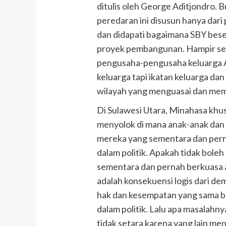
ditulis oleh George Aditjondro. B
peredaran ini disusun hanya dar
dan didapati bagaimana SBY bese
proyek pembangunan. Hampir se
pengusaha-pengusaha keluarga 
keluarga tapi ikatan keluarga dan 
wilayah yang menguasai dan mem
Di Sulawesi Utara, Minahasa khus
menyolok di mana anak-anak dan
mereka yang sementara dan perna
dalam politik. Apakah tidak bole
sementara dan pernah berkuasa and
adalah konsekuensi logis dari de
hak dan kesempatan yang sama ba
dalam politik. Lalu apa masalahn
tidak setara karena yang lain me