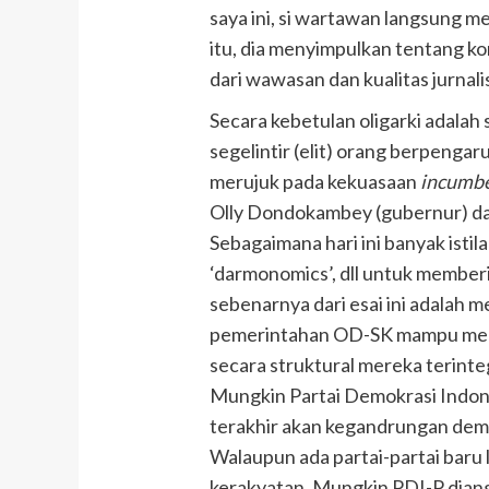
saya ini, si wartawan langsung m
itu, dia menyimpulkan tentang kon
dari wawasan dan kualitas jurnalis
Secara kebetulan oligarki adalah 
segelintir (elit) orang berpengar
merujuk pada kekuasaan
incumb
Olly Dondokambey (gubernur) da
Sebagaimana hari ini banyak istila
‘darmonomics’, dll untuk member
sebenarnya dari esai ini adalah
pemerintahan OD-SK mampu mengakh
secara struktural mereka terint
Mungkin Partai Demokrasi Indon
terakhir akan kegandrungan demo
Walaupun ada partai-partai baru 
kerakyatan. Mungkin PDI-P diang