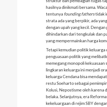
struktur dan pembagian tugas tap
hasilnya dinikmati bersama. Wac
tentunya
founding fathers
tidak 
strata ada yang berpikir, ada yan
dengan upah yang kecil. Dengan 
dihindarkan dari tengkulak dan pa
yang mempermainkan harga komo
Tetapi kemudian politik keluarg
penguasaan politik yang melibatk
memegang monopoli kekuasaan s
lingkaran keluarga ini menjadi or
keluarga Cendana bisa mendapat
restu Soeharto sebagai pemimpi
Kolusi, Nepostisme oleh karena 
belaka. Selanjutnya, era Reformasi
kekeluargaan di rejim SBY denga