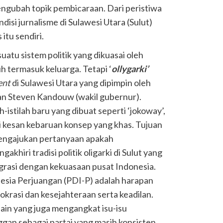
engubah topik pembicaraan. Dari peristiwa
disi jurnalisme di Sulawesi Utara (Sulut)
 itu sendiri.
suatu sistem politik yang dikuasai oleh
uh termasuk keluarga. Tetapi ‘
ollygarki’
ent
di Sulawesi Utara yang dipimpin oleh
n Steven Kandouw (wakil gubernur).
h-istilah baru yang dibuat seperti ‘jokoway’,
i kesan kebaruan konsep yang khas. Tujuan
 mengajukan pertanyaan apakah
iri tradisi politik oligarki di Sulut yang
egrasi dengan kekuasaan pusat Indonesia.
esia Perjuangan (PDI-P) adalah harapan
krasi dan kesejahteraan serta keadilan.
lain yang juga mengangkat isu-isu
gap sebagai partai yang masih konsisten