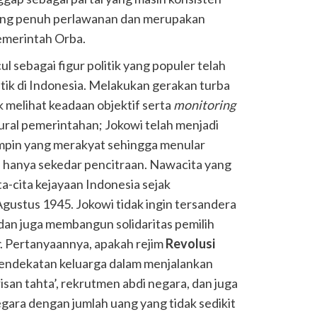
 yang penuh perlawanan dan merupakan
pemerintah Orba.
l sebagai figur politik yang populer telah
tik di Indonesia. Melakukan gerakan turba
k melihat keadaan objektif serta
monitoring
ural pemerintahan; Jokowi telah menjadi
impin yang merakyat sehingga menular
un hanya sekedar pencitraan. Nawacita yang
ta-cita kejayaan Indonesia sejak
ustus 1945. Jokowi tidak ingin tersandera
i dan juga membangun solidaritas pemilih
c
. Pertanyaannya, apakah rejim
Revolusi
endekatan keluarga dalam menjalankan
isan tahta’, rekrutmen abdi negara, dan juga
ara dengan jumlah uang yang tidak sedikit