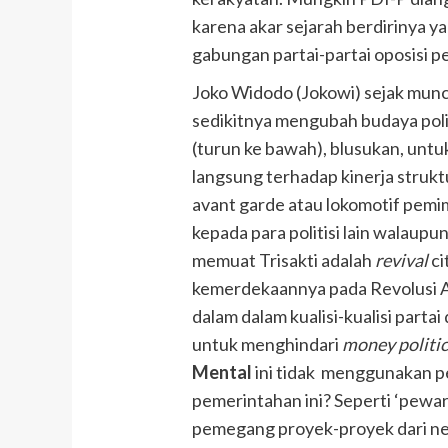
karena akar sejarah berdirinya
gabungan partai-partai oposisi 
Joko Widodo (Jokowi) sejak muncu
sedikitnya mengubah budaya poli
(turun ke bawah), blusukan, untu
langsung terhadap kinerja strukt
avant garde atau lokomotif pem
kepada para politisi lain walaup
memuat Trisakti adalah
revival
ci
kemerdekaannya pada Revolusi Ag
dalam dalam kualisi-kualisi parta
untuk menghindari
money politi
Mental
ini tidak menggunakan p
pemerintahan ini? Seperti ‘pewar
pemegang proyek-proyek dari neg