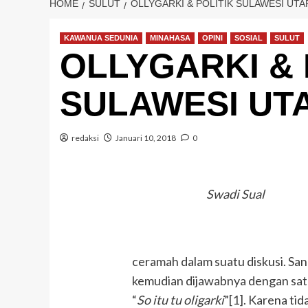
HOME
SULUT
OLLYGARKI & POLITIK SULAWESI UTA
KAWANUA SEDUNIA
MINAHASA
OPINI
SOSIAL
SULUT
OLLYGARKI & 
SULAWESI UT
redaksi
Januari 10, 2018
0
Swadi Sual
ceramah dalam suatu diskusi. S
kemudian dijawabnya dengan sat
“
So itu tu oligarki
”
[1]
. Karena ti