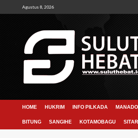
Skip
Agustus 8, 2026
to
content
HOME
HUKRIM
INFO PILKADA
MANADO
BITUNG
SANGIHE
KOTAMOBAGU
SITA