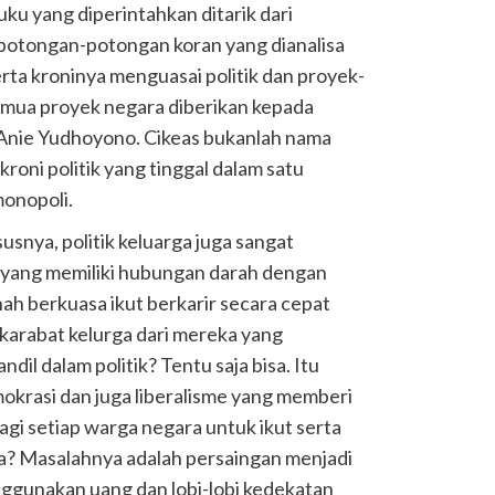
uku yang diperintahkan ditarik dari
i potongan-potongan koran yang dianalisa
rta kroninya menguasai politik dan proyek-
mua proyek negara diberikan kepada
Anie Yudhoyono. Cikeas bukanlah nama
kroni politik yang tinggal dalam satu
onopoli.
usnya, politik keluarga juga sangat
 yang memiliki hubungan darah dengan
h berkuasa ikut berkarir secara cepat
h karabat kelurga dari mereka yang
il dalam politik? Tentu saja bisa. Itu
mokrasi dan juga liberalisme yang memberi
gi setiap warga negara untuk ikut serta
ya? Masalahnya adalah persaingan menjadi
nggunakan uang dan lobi-lobi kedekatan