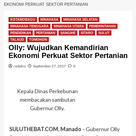
EKONOMI PERKUAT SEKTOR PERTANIAN
KOTAMOBAGU
MINAHASA
MINAHASA SELATAN
MINAHASA TENGGARA
MINAHASA UTARA
PEMERINTAHAN
PENDIDIKAN
PERTANIAN
SANGIHE
SITARO
SULUT
TALAUD
TOMOHON
Olly: Wujudkan Kemandirian
Ekonomi Perkuat Sektor Pertanian
redaksi
September 27, 2017
0
Kepala Dinas Perkebunan
membacakan sambutan
Gubernur Olly.
SULUTHEBAT.COM, Manado
– Gubernur Olly