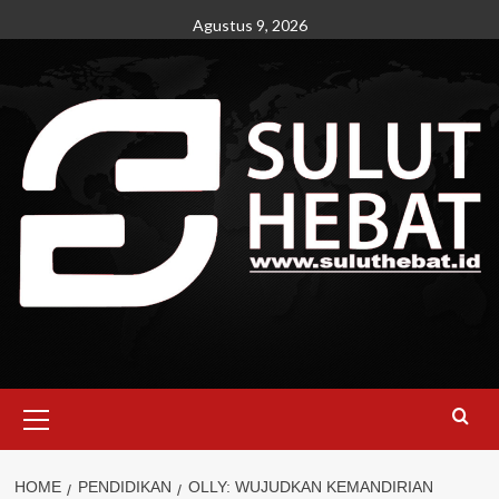
Skip
Agustus 9, 2026
to
content
Primary
Menu
HOME
PENDIDIKAN
OLLY: WUJUDKAN KEMANDIRIAN