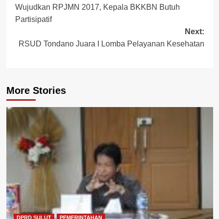
Wujudkan RPJMN 2017, Kepala BKKBN Butuh
navigation
Partisipatif
Next:
RSUD Tondano Juara I Lomba Pelayanan Kesehatan
More Stories
DPRD SULUT
PEMERINTAHAN