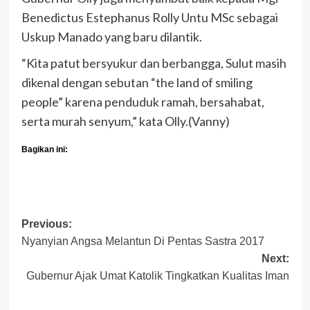
Benedictus Estephanus Rolly Untu MSc sebagai
Uskup Manado yang baru dilantik.
“Kita patut bersyukur dan berbangga, Sulut masih
dikenal dengan sebutan “the land of smiling
people” karena penduduk ramah, bersahabat,
serta murah senyum,” kata Olly.(Vanny)
Bagikan ini:
Post
Previous:
Nyanyian Angsa Melantun Di Pentas Sastra 2017
navigation
Next:
Gubernur Ajak Umat Katolik Tingkatkan Kualitas Iman