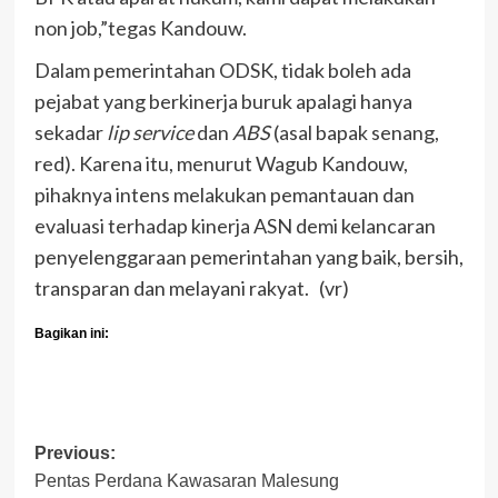
non job,”tegas Kandouw.
Dalam pemerintahan ODSK, tidak boleh ada
pejabat yang berkinerja buruk apalagi hanya
sekadar
lip service
dan
ABS
(asal bapak senang,
red). Karena itu, menurut Wagub Kandouw,
pihaknya intens melakukan pemantauan dan
evaluasi terhadap kinerja ASN demi kelancaran
penyelenggaraan pemerintahan yang baik, bersih,
transparan dan melayani rakyat. (vr)
Bagikan ini:
Post
Previous:
Pentas Perdana Kawasaran Malesung
navigation