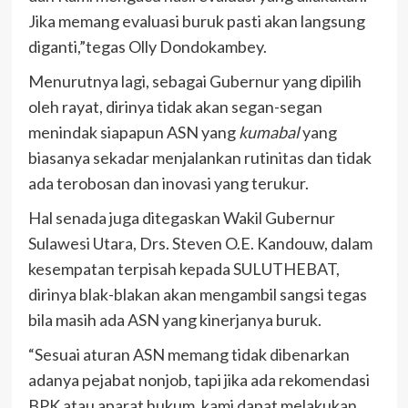
Jika memang evaluasi buruk pasti akan langsung
diganti,”tegas Olly Dondokambey.
Menurutnya lagi, sebagai Gubernur yang dipilih
oleh rayat, dirinya tidak akan segan-segan
menindak siapapun ASN yang
kumabal
yang
biasanya sekadar menjalankan rutinitas dan tidak
ada terobosan dan inovasi yang terukur.
Hal senada juga ditegaskan Wakil Gubernur
Sulawesi Utara, Drs. Steven O.E. Kandouw, dalam
kesempatan terpisah kepada SULUTHEBAT,
dirinya blak-blakan akan mengambil sangsi tegas
bila masih ada ASN yang kinerjanya buruk.
“Sesuai aturan ASN memang tidak dibenarkan
adanya pejabat nonjob, tapi jika ada rekomendasi
BPK atau aparat hukum, kami dapat melakukan