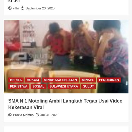
ke-61
villio
September 23, 2025
BERITA
HUKUM
MINAHASA SELATAN
MINSEL
PENDIDIKAN
PERISTIWA
SOSIAL
SULAWESI UTARA
SULUT
SMA N 1 Motoling Ambil Langkah Tegas Usai Video
Kekerasan Viral
Prokla Mambo
Juli 31, 2025