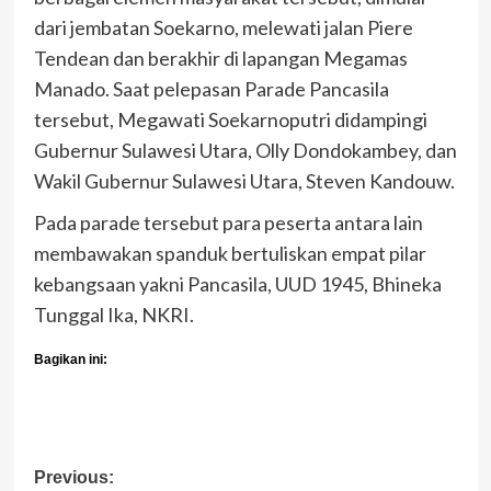
dari jembatan Soekarno, melewati jalan Piere
Tendean dan berakhir di lapangan Megamas
Manado. Saat pelepasan Parade Pancasila
tersebut, Megawati Soekarnoputri didampingi
Gubernur Sulawesi Utara, Olly Dondokambey, dan
Wakil Gubernur Sulawesi Utara, Steven Kandouw.
Pada parade tersebut para peserta antara lain
membawakan spanduk bertuliskan empat pilar
kebangsaan yakni Pancasila, UUD 1945, Bhineka
Tunggal Ika, NKRI.
Bagikan ini:
Post
Previous: