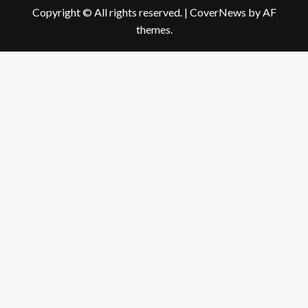
Copyright © All rights reserved.
|
CoverNews
by AF
themes.