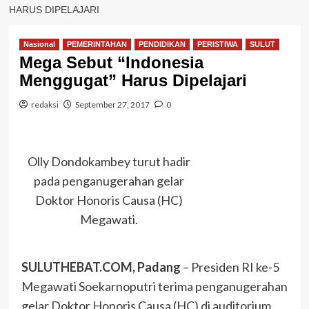
HARUS DIPELAJARI
Nasional
PEMERINTAHAN
PENDIDIKAN
PERISTIWA
SULUT
Mega Sebut “Indonesia
Menggugat” Harus Dipelajari
redaksi
September 27, 2017
0
Olly Dondokambey turut hadir
pada penganugerahan gelar
Doktor Honoris Causa (HC)
Megawati.
SULUTHEBAT.COM, Padang
– Presiden RI ke-5
Megawati Soekarnoputri terima penganugerahan
gelar Doktor Honoris Causa (HC) di auditorium