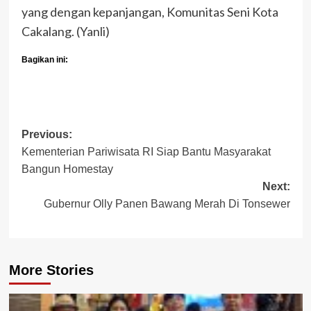
yang dengan kepanjangan, Komunitas Seni Kota
Cakalang. (Yanli)
Bagikan ini:
Post
Previous:
Kementerian Pariwisata RI Siap Bantu Masyarakat
navigation
Bangun Homestay
Next:
Gubernur Olly Panen Bawang Merah Di Tonsewer
More Stories