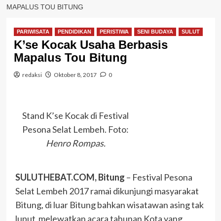
MAPALUS TOU BITUNG
PARIWISATA
PENDIDIKAN
PERISTIWA
SENI BUDAYA
SULUT
K’se Kocak Usaha Berbasis
Mapalus Tou Bitung
redaksi
Oktober 8, 2017
0
Stand K’se Kocak di Festival
Pesona Selat Lembeh. Foto:
Henro Rompas.
SULUTHEBAT.COM, Bitung
– Festival Pesona
Selat Lembeh 2017 ramai dikunjungi masyarakat
Bitung, di luar Bitung bahkan wisatawan asing tak
luput melewatkan acara tahunan Kota yang