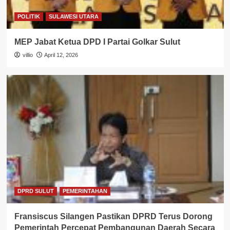
POLITIK
SULAWESI UTARA
MEP Jabat Ketua DPD I Partai Golkar Sulut
villio
April 12, 2026
DPRD SULUT
PEMERINTAHAN
Fransiscus Silangen Pastikan DPRD Terus Dorong
Pemerintah Percepat Pembangunan Daerah Secara