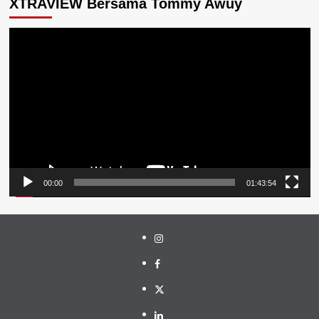
XTRAVIEW Bersama Tommy Awuy
Pemutar
Video
00:00
01:43:54
Instagram
Facebook
Twitter
Linkedin