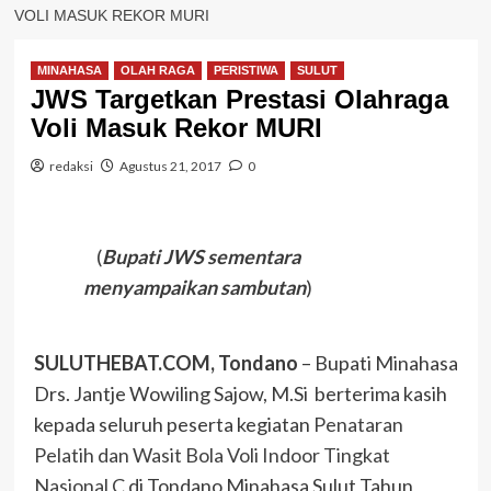
VOLI MASUK REKOR MURI
MINAHASA
OLAH RAGA
PERISTIWA
SULUT
JWS Targetkan Prestasi Olahraga
Voli Masuk Rekor MURI
redaksi
Agustus 21, 2017
0
(
Bupati JWS sementara
menyampaikan sambutan
)
SULUTHEBAT.COM, Tondano
– Bupati Minahasa
Drs. Jantje Wowiling Sajow, M.Si berterima kasih
kepada seluruh peserta kegiatan
Penataran
Pelatih dan Wasit Bola Voli Indoor Tingkat
Nasional C
di Tondano Minahasa Sulut Tahun