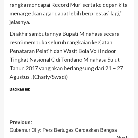
rangka mencapai Record Muri serta ke depan kita
menargetkan agar dapat lebih berprestasi lagi,”
jelasnya.
Di akhir sambutannya Bupati Minahasa secara
resmi membuka seluruh rangkaian kegiatan
Penataran Pelatih dan Wasit Bola Voli Indoor
Tingkat Nasional C di Tondano Minahasa Sulut
Tahun 2017 yang akan berlangsung dari 21 – 27
Agustus . (Charly/Swadi)
Bagikan ini:
Post
Previous:
Gubernur Olly: Pers Bertugas Cerdaskan Bangsa
navigation
Next: