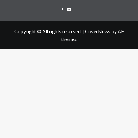
Youtube
Copyright © All rights reserved.
|
CoverNews
by AF
themes.