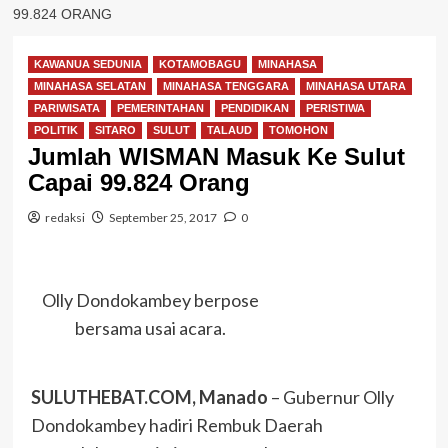
99.824 ORANG
KAWANUA SEDUNIA
KOTAMOBAGU
MINAHASA
MINAHASA SELATAN
MINAHASA TENGGARA
MINAHASA UTARA
PARIWISATA
PEMERINTAHAN
PENDIDIKAN
PERISTIWA
POLITIK
SITARO
SULUT
TALAUD
TOMOHON
Jumlah WISMAN Masuk Ke Sulut
Capai 99.824 Orang
redaksi
September 25, 2017
0
Olly Dondokambey berpose
bersama usai acara.
SULUTHEBAT.COM, Manado
– Gubernur Olly
Dondokambey hadiri Rembuk Daerah