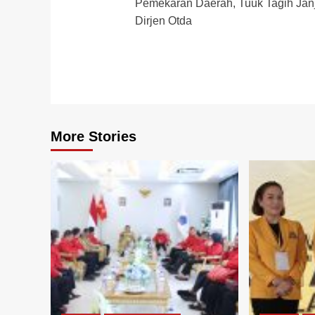
Pemekaran Daerah, Tuuk Tagih Janj
navigation
Dirjen Otda
More Stories