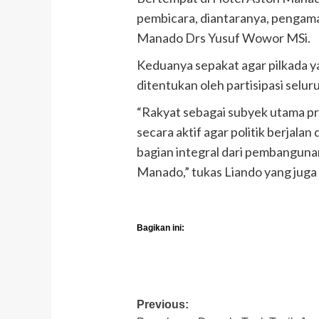
pembicara, diantaranya, pengamat
Manado Drs Yusuf Wowor MSi.
Keduanya sepakat agar pilkada ya
ditentukan oleh partisipasi sel
“Rakyat sebagai subyek utama p
secara aktif agar politik berjala
bagian integral dari pembanguna
Manado,” tukas Liando yang juga 
Bagikan ini:
Post
Previous: