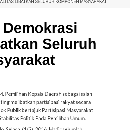
KUALITAS LIBATKAN SELURUH KOMPONEN MASYARAKAT
, Demokrasi
batkan Seluruh
yarakat
milihan Kepala Daerah sebagai salah
ing melibatkan partisipasi rakyat secara
lok Publik bertajuk Partisipasi Masyarakat
abilitas Politik Pada Pemilihan Umum.
 Selasa, (1/2), 2016. Hadir sejumlah