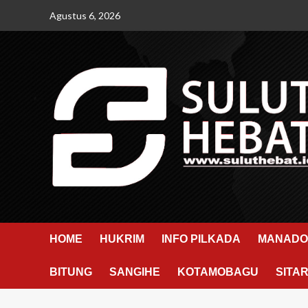
Skip
Agustus 6, 2026
to
content
HOME
HUKRIM
INFO PILKADA
MANADO
BITUNG
SANGIHE
KOTAMOBAGU
SITA