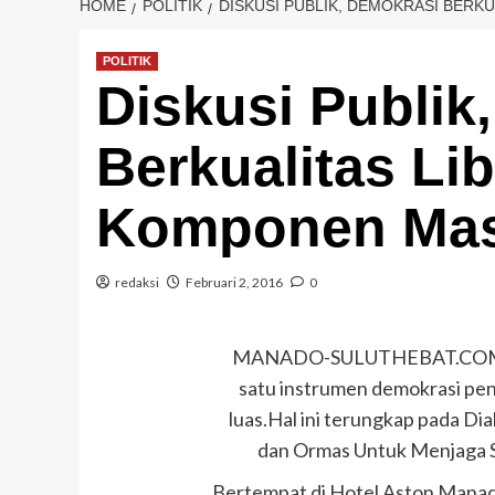
HOME
POLITIK
DISKUSI PUBLIK, DEMOKRASI BER
POLITIK
Diskusi Publik
Berkualitas Li
Komponen Mas
redaksi
Februari 2, 2016
0
MANADO-SULUTHEBAT.COM. Pe
satu instrumen demokrasi pent
luas.Hal ini terungkap pada Dia
dan Ormas Untuk Menjaga St
Bertempat di Hotel Aston Manado,