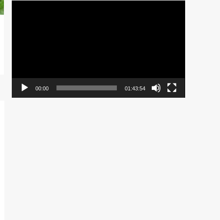
Pemutar
Video
00:00
01:43:54