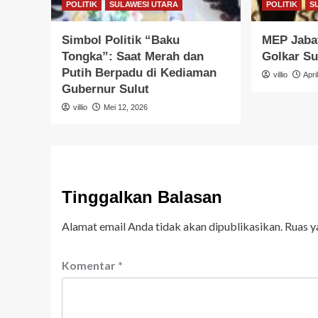
POLITIK
SULAWESI UTARA
POLITIK
S
Simbol Politik “Baku
MEP Jabat
Tongka”: Saat Merah dan
Golkar Su
Putih Berpadu di Kediaman
villio
Apri
Gubernur Sulut
villio
Mei 12, 2026
Tinggalkan Balasan
Alamat email Anda tidak akan dipublikasikan.
Ruas y
Komentar
*