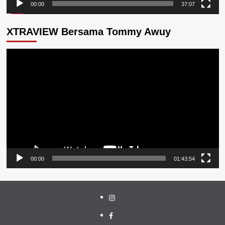
00:00
37:07
XTRAVIEW Bersama Tommy Awuy
Pemutar
Video
00:00
01:43:54
Instagram
Facebook