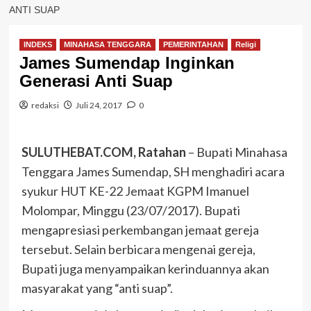
ANTI SUAP
INDEKS
MINAHASA TENGGARA
PEMERINTAHAN
Religi
James Sumendap Inginkan
Generasi Anti Suap
redaksi
Juli 24, 2017
0
SULUTHEBAT.COM, Ratahan
– Bupati Minahasa
Tenggara James Sumendap, SH menghadiri acara
syukur HUT KE-22 Jemaat KGPM Imanuel
Molompar, Minggu (23/07/2017). Bupati
mengapresiasi perkembangan jemaat gereja
tersebut. Selain berbicara mengenai gereja,
Bupati juga menyampaikan kerinduannya akan
masyarakat yang “anti suap”.