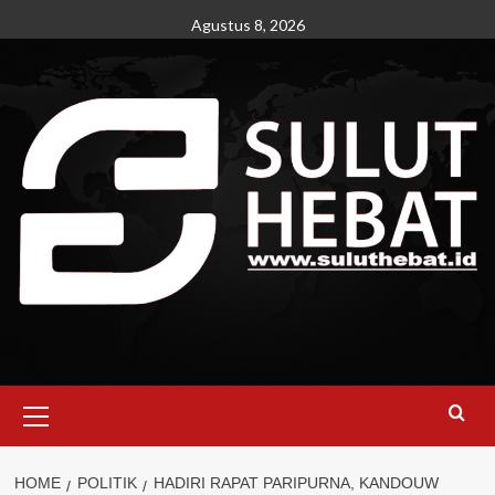
Skip
Agustus 8, 2026
to
content
Primary
Menu
HOME
POLITIK
HADIRI RAPAT PARIPURNA, KANDOUW