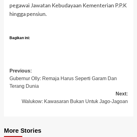
pegawai Jawatan Kebudayaan Kementerian P.P.K
hingga pensiun.
Bagikan ini:
Post
Previous:
Gubernur Olly: Remaja Harus Seperti Garam Dan
navigation
Terang Dunia
Next:
Walukow: Kawasaran Bukan Untuk Jago-Jagoan
More Stories