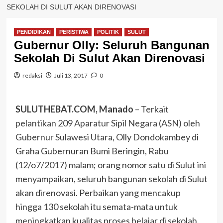
SEKOLAH DI SULUT AKAN DIRENOVASI
PENDIDIKAN
PERISTIWA
POLITIK
SULUT
Gubernur Olly: Seluruh Bangunan
Sekolah Di Sulut Akan Direnovasi
redaksi
Juli 13, 2017
0
SULUTHEBAT.COM, Manado
–
Terkait
pelantikan 209 Aparatur Sipil Negara (ASN) oleh
Gubernur Sulawesi Utara
, Olly Dondokambey di
Graha Gubernuran Bumi Beringin, Rabu
(12/o7/2017) malam; orang nomor satu di Sulut ini
menyampaikan, seluruh bangunan sekolah di Sulut
akan direnovasi. Perbaikan yang mencakup
hingga 130 sekolah itu semata-mata untuk
meningkatkan kualitas proses belajar di sekolah.