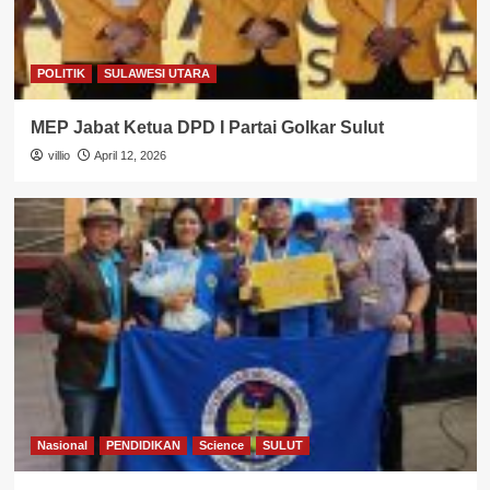
POLITIK
SULAWESI UTARA
MEP Jabat Ketua DPD I Partai Golkar Sulut
villio
April 12, 2026
Nasional
PENDIDIKAN
Science
SULUT