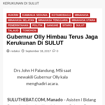
KERUKUNAN DI SULUT
HUKRIM
KAWANUA SEDUNIA
KOTAMOBAGU
MINAHASA
MINAHASA SELATAN
MINAHASA TENGGARA
MINAHASA UTARA
PEMERINTAHAN
POLITIK
SANGIHE
SITARO
SULUT
TALAUD
TOMOHON
Gubernur Olly Himbau Terus Jaga
Kerukunan Di SULUT
redaksi
September 18, 2017
0
Drs John H Palandung, MSi saat
mewakili Gubernur Olly kala
menghadiri acara.
SULUTHEBAT.COM, Manado
– Asisten I Bidang