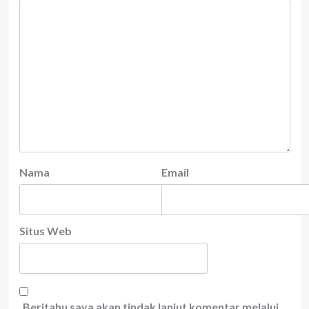
Nama
Email
Situs Web
Beritahu saya akan tindak lanjut komentar melalui