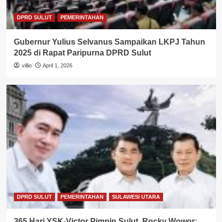
DPRD SULUT
PEMERINTAHAN
Gubernur Yulius Selvanus Sampaikan LKPJ Tahun
2025 di Rapat Paripurna DPRD Sulut
villio
April 1, 2026
DPRD SULUT
PEMERINTAHAN
SULAWESI UTARA
365 Hari YSK-Victor Pimpin Sulut, Rocky Wowor: