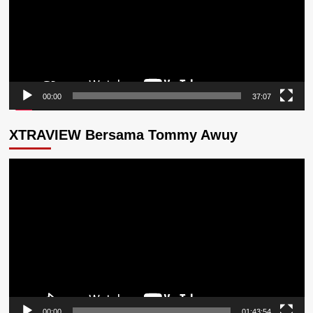
00:00
37:07
XTRAVIEW Bersama Tommy Awuy
Pemutar
Video
00:00
01:43:54