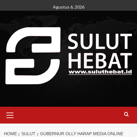
Skip
Agustus 6, 2026
to
content
Primary
Menu
HOME
SULUT
GUBERNUR OLLY HARAP MEDIA ONLINE