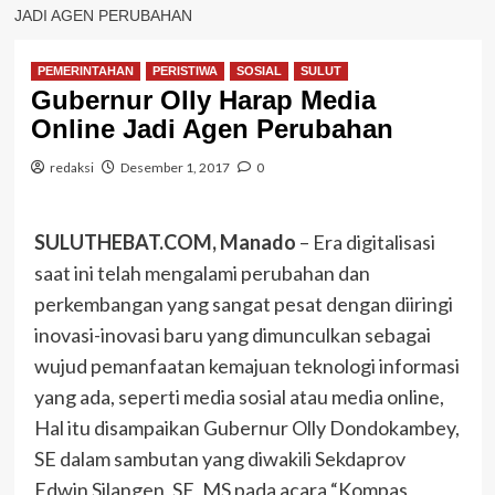
JADI AGEN PERUBAHAN
PEMERINTAHAN
PERISTIWA
SOSIAL
SULUT
Gubernur Olly Harap Media
Online Jadi Agen Perubahan
redaksi
Desember 1, 2017
0
SULUTHEBAT.COM, Manado
– Era digitalisasi
saat ini telah mengalami perubahan dan
perkembangan yang sangat pesat dengan diiringi
inovasi-inovasi baru yang dimunculkan sebagai
wujud pemanfaatan kemajuan teknologi informasi
yang ada, seperti media sosial atau media online,
Hal itu disampaikan Gubernur Olly Dondokambey,
SE dalam sambutan yang diwakili Sekdaprov
Edwin Silangen, SE, MS pada acara “Kompas