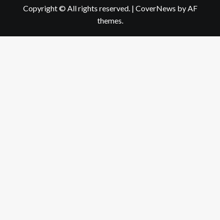
Copyright © All rights reserved.
|
CoverNews
by AF
themes.