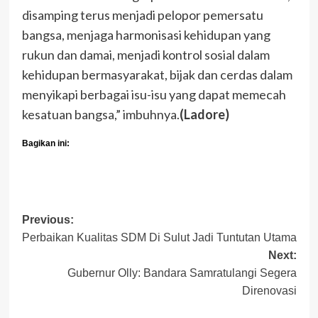
disamping terus menjadi pelopor pemersatu
bangsa, menjaga harmonisasi kehidupan yang
rukun dan damai, menjadi kontrol sosial dalam
kehidupan bermasyarakat, bijak dan cerdas dalam
menyikapi berbagai isu-isu yang dapat memecah
kesatuan bangsa,” imbuhnya.
(Ladore)
Bagikan ini:
Post
Previous:
Perbaikan Kualitas SDM Di Sulut Jadi Tuntutan Utama
navigation
Next:
Gubernur Olly: Bandara Samratulangi Segera
Direnovasi