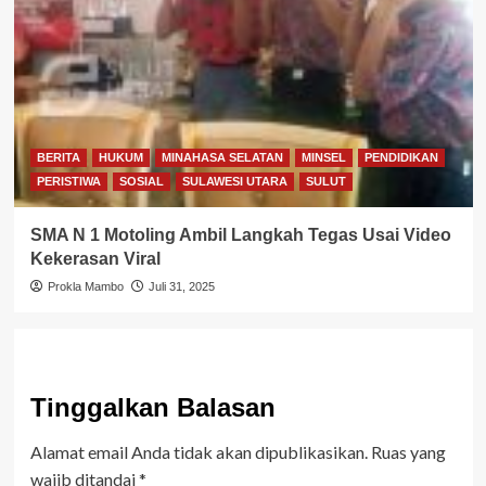
BERITA
HUKUM
MINAHASA SELATAN
MINSEL
PENDIDIKAN
PERISTIWA
SOSIAL
SULAWESI UTARA
SULUT
SMA N 1 Motoling Ambil Langkah Tegas Usai Video
Kekerasan Viral
Prokla Mambo
Juli 31, 2025
Tinggalkan Balasan
Alamat email Anda tidak akan dipublikasikan.
Ruas yang
wajib ditandai
*