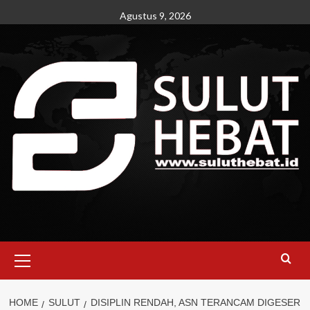
Skip
Agustus 9, 2026
to
content
Primary
Menu
HOME
SULUT
DISIPLIN RENDAH, ASN TERANCAM DIGESER