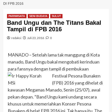
DI FPB 2016
PARIWISATA
SENI BUDAYA
SULUT
Band Ungu dan The Titans Bakal
Tampil di FPB 2016
redaksi
Juli 23, 2016
0
MANADO – Setelah lama tak manggung di Kota
manado, Band Ungu bakal mengobati kerinduan
para fansnya dengan tampil di pembukaan
Festival Pesona Bu
naken
(FPB) 2016 yang dihelat di
kawasan Megamas Manado, Senin (25/07), awal
pekan depan. “Band Ungu kami undang secara
khusus untuk memeriahkan Konser Pesona
Bunaken di helat FPB 2016 ini. Tak hanya itu. The