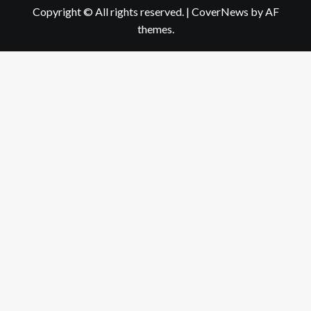
Copyright © All rights reserved.
|
CoverNews
by AF
themes.