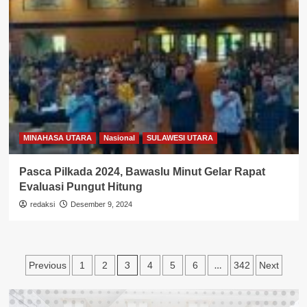
MINAHASA UTARA
Nasional
SULAWESI UTARA
Pasca Pilkada 2024, Bawaslu Minut Gelar Rapat
Evaluasi Pungut Hitung
redaksi
Desember 9, 2024
Paginasi
3
…
Previous
1
2
4
5
6
342
Next
pos