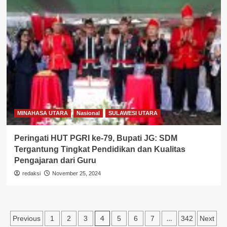
MINAHASA UTARA
Nasional
SULAWESI UTARA
Peringati HUT PGRI ke-79, Bupati JG: SDM
Tergantung Tingkat Pendidikan dan Kualitas
Pengajaran dari Guru
redaksi
November 25, 2024
Paginasi
4
…
Previous
1
2
3
5
6
7
342
Next