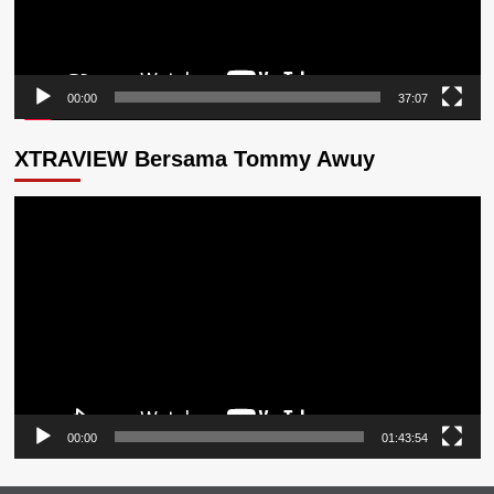
00:00
37:07
XTRAVIEW Bersama Tommy Awuy
Pemutar
Video
00:00
01:43:54