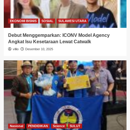
EKONOMI BISNIS
SOSIAL
SULAWESI UTARA
Debut Menggemparkan: ICONV Model Agency
Angkat Isu Kesetaraan Lewat Catwalk
villio
Desember 10, 2025
Nasional
PENDIDIKAN
Science
SULUT