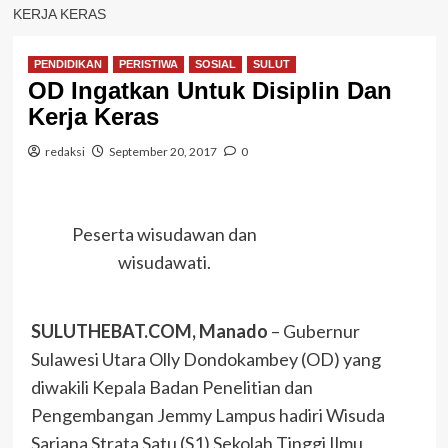
KERJA KERAS
PENDIDIKAN
PERISTIWA
SOSIAL
SULUT
OD Ingatkan Untuk Disiplin Dan
Kerja Keras
redaksi
September 20, 2017
0
Peserta wisudawan dan
wisudawati.
SULUTHEBAT.COM, Manado
– Gubernur
Sulawesi Utara Olly Dondokambey (OD) yang
diwakili Kepala Badan Penelitian dan
Pengembangan Jemmy Lampus hadiri Wisuda
Sarjana Strata Satu (S1) Sekolah Tinggi Ilmu