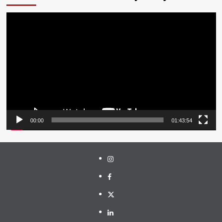
Pemutar
Video
00:00
01:43:54
Instagram
Facebook
Twitter
Linkedin