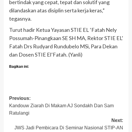
bertindak yang cepat, tepat dan solutif yang
dilandaskan atas disiplin serta kerja keras,”
tegasnya.
Turut hadir Ketua Yayasan STIE EL ‘Fatah Nely
Possumah-Pinangkaan SE SH MA, Rektor STIE EL’
Fatah Drs Rudyard Rundubelo MSi, Para Dekan
dan Dosen STIE El’Fatah. (Yanli)
Bagikan ini:
Post
Previous:
Kandouw Ziarah Di Makam AJ Sondakh Dan Sam
navigation
Ratulangi
Next:
JWS Jadi Pembicara Di Seminar Nasional STIP-AN