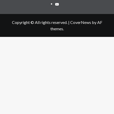
Youtube
Copyright © All rights reserved.
|
CoverNews
by AF
themes.