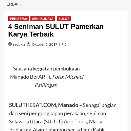
TERBAIK
PERISTIWA
SENI BUDAYA
SULUT
4 Seniman SULUT Pamerkan
Karya Terbaik
redaksi
Oktober 5, 2017
0
Suasana kegiatan pembukaan
Manado BerARTi.
Foto: Michael
Palilingan.
SULUTHEBAT.COM, Manado
– Sebagai bagian
dari seni pengungkapan perasaan, seniman
Sulawesi Utara (SULUT) Arie Tulus, Maria
Budiatmy, Alvin Tinangon serta Deni Katili