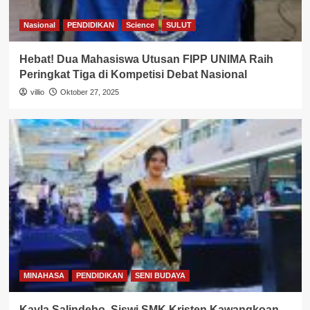
Nasional
PENDIDIKAN
Science
SULUT
Hebat! Dua Mahasiswa Utusan FIPP UNIMA Raih
Peringkat Tiga di Kompetisi Debat Nasional
villio
Oktober 27, 2025
MINAHASA
PENDIDIKAN
SENI BUDAYA
Kayla Salindeho, Siswi SMK Kristen Kawangkoan