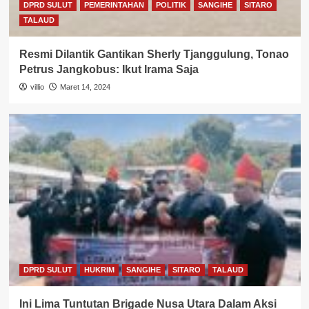
DPRD SULUT
PEMERINTAHAN
POLITIK
SANGIHE
SITARO
TALAUD
Resmi Dilantik Gantikan Sherly Tjanggulung, Tonao
Petrus Jangkobus: Ikut Irama Saja
villio
Maret 14, 2024
DPRD SULUT
HUKRIM
SANGIHE
SITARO
TALAUD
Ini Lima Tuntutan Brigade Nusa Utara Dalam Aksi