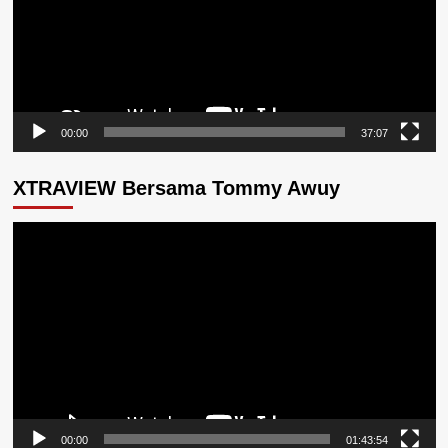
00:00
37:07
XTRAVIEW Bersama Tommy Awuy
Pemutar
Video
00:00
01:43:54