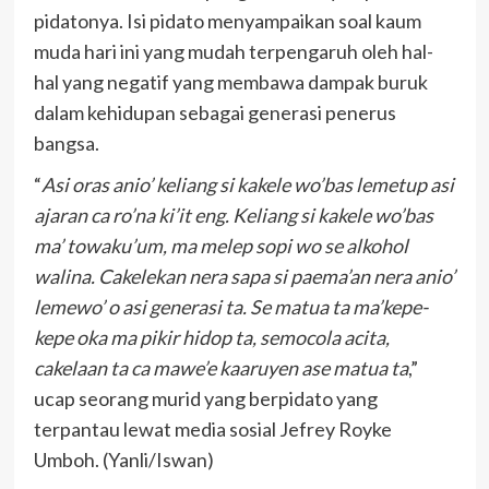
pidatonya. Isi pidato menyampaikan soal kaum
muda hari ini yang mudah terpengaruh oleh hal-
hal yang negatif yang membawa dampak buruk
dalam kehidupan sebagai generasi penerus
bangsa.
“
Asi oras anio’ keliang si kakele wo’bas lemetup asi
ajaran ca ro’na ki’it eng. Keliang si kakele wo’bas
ma’ towaku’um, ma melep sopi wo se alkohol
walina. Cakelekan nera sapa si paema’an nera anio’
lemewo’ o asi generasi ta. Se matua ta ma’kepe-
kepe oka ma pikir hidop ta, semocola acita,
cakelaan ta ca mawe’e kaaruyen ase matua ta
,”
ucap seorang murid yang berpidato yang
terpantau lewat media sosial Jefrey Royke
Umboh. (Yanli/Iswan)