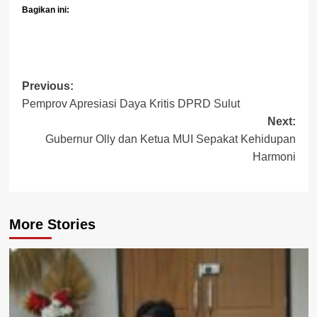
Bagikan ini:
Post
Previous:
Pemprov Apresiasi Daya Kritis DPRD Sulut
navigation
Next:
Gubernur Olly dan Ketua MUI Sepakat Kehidupan
Harmoni
More Stories