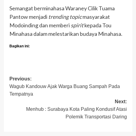
Semangat berminahasa Waraney Cilik Tuama
Pantow menjadi
trending topic
masyarakat
Modoinding dan memberi
spirit
kepada Tou
Minahasa dalam melestarikan budaya Minahasa.
Bagikan ini:
Post
Previous:
Wagub Kandouw Ajak Warga Buang Sampah Pada
navigation
Tempatnya
Next:
Menhub : Surabaya Kota Paling Kondusif Atasi
Polemik Transportasi Daring