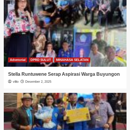
Advetorial
DPRD SULUT
MINAHASA SELATAN
Stella Runtuwene Serap Aspirasi Warga Buyungon
villio
Desember 2, 2025