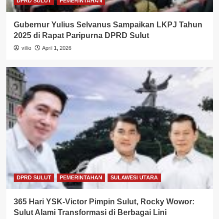
DPRD SULUT
PEMERINTAHAN
Gubernur Yulius Selvanus Sampaikan LKPJ Tahun
2025 di Rapat Paripurna DPRD Sulut
villio
April 1, 2026
DPRD SULUT
PEMERINTAHAN
SULAWESI UTARA
365 Hari YSK-Victor Pimpin Sulut, Rocky Wowor:
Sulut Alami Transformasi di Berbagai Lini