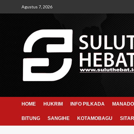
Skip
Agustus 7, 2026
to
content
HOME
HUKRIM
INFO PILKADA
MANADO
BITUNG
SANGIHE
KOTAMOBAGU
SITA