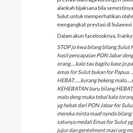
alankah bijaksana bila semestin
Sulut untuk memperhatikan olahra
mengangkat prestasi di Sulawesi 
Dalam akun facebooknya, franky m
STOP jo kwa bilang bilang Sulut
hasil pencapaian PON Jabar deng
orang….kalo tau bagitu kase jo pa
emas for Sulut bukan for Papua…
HEBAT…..kurang bekeng malo….n
KEHEBATAN baru bilang HEBAT, i
malo deng muka tebal kalo toran
yg hebat dari PON Jabar for Sulu
mereka minta maaf nynda bilang
satunya medali Emas for Sulut 
jujur dan gentelment masi org m