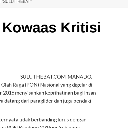
I “SULUT HEBAT”
 Kowaas Kritisi
SULUTHEBAT.COM-MANADO.
n Olah Raga (PON) Nasional yang digelar di
 2016 menyisahkan keprihatinan bagi insan
ya datang dari paraglider dan juga pendaki
ernyata tidak berbanding lurus dengan
t di PON Bandung 2016 ini. Sehingga