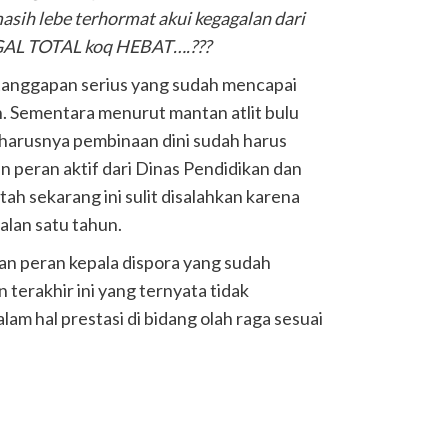
h lebe terhormat akui kegagalan dari
GAL TOTAL koq HEBAT….???
tanggapan serius yang sudah mencapai
n. Sementara menurut mantan atlit bulu
eharusnya pembinaan dini sudah harus
n peran aktif dari Dinas Pendidikan dan
ah sekarang ini sulit disalahkan karena
lan satu tahun.
an peran kepala dispora yang sudah
n terakhir ini yang ternyata tidak
am hal prestasi di bidang olah raga sesuai