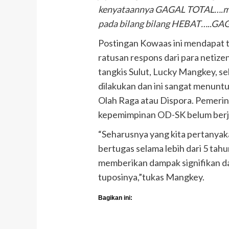
kenyataannya GAGAL TOTAL….masi
pada bilang bilang HEBAT…..GA
Postingan Kowaas ini mendapat 
ratusan respons dari para netize
tangkis Sulut, Lucky Mangkey, s
dilakukan dan ini sangat menuntu
Olah Raga atau Dispora. Pemerint
kepemimpinan OD-SK belum berja
“Seharusnya yang kita pertanyak
bertugas selama lebih dari 5 tahu
memberikan dampak signifikan dal
tuposinya,”tukas Mangkey.
Bagikan ini: