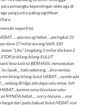
ya para pemangku kepentingan olahraga di
ga yang justru paling signifikan
Utara.
enulis seperti ini:
 HEBAT…..apa nya yg hebat….peringkat 31
an dana 17 miliar kurang lebih 150
 James “Liku” Lengkang 5 miliar dia kase 2
.STOP jo bilang bilang SULUT
anti kwa kalo so BERHASIL menunjukan
tu layak….kalo sekarang….kira nentau
g mo bilang bilang Sulut HEBAT….nynda ada
t….sedang Bridge ada dapa satu emas. toh
 HEBAT…karena cuma bisa kase satu-
yg so NYNDA hebat…..sorry temans….mar
o hargai dari pada bakuat Sulut HEBAT mar