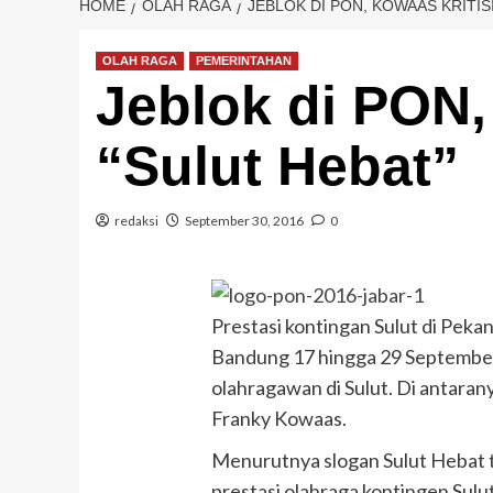
HOME
OLAH RAGA
JEBLOK DI PON, KOWAAS KRITIS
OLAH RAGA
PEMERINTAHAN
Jeblok di PON,
“Sulut Hebat”
redaksi
September 30, 2016
0
Prestasi kontingan Sulut di Peka
Bandung 17 hingga 29 September
olahragawan di Sulut. Di antaran
Franky Kowaas.
Menurutnya slogan Sulut Hebat t
prestasi olahraga kontingen Sulu