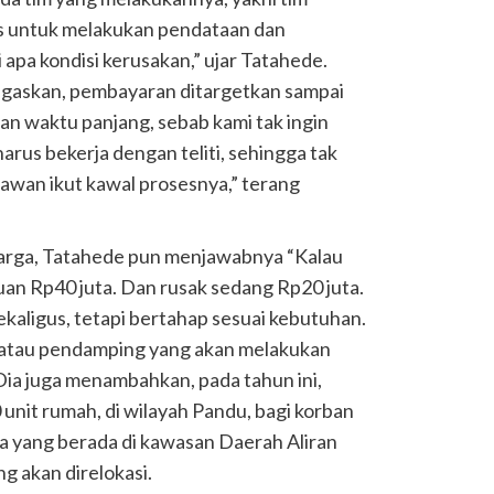
s untuk melakukan pendataan dan
 apa kondisi kerusakan,” ujar Tatahede.
negaskan, pembayaran ditargetkan sampai
n waktu panjang, sebab kami tak ingin
harus bekerja dengan teliti, sehingga tak
tawan ikut kawal prosesnya,” terang
warga, Tatahede pun menjawabnya “Kalau
an Rp40 juta. Dan rusak sedang Rp20 juta.
ekaligus, tetapi bertahap sesuai kebutuhan.
or atau pendamping yang akan melakukan
Dia juga menambahkan, pada tahun ini,
nit rumah, di wilayah Pandu, bagi korban
a yang berada di kawasan Daerah Aliran
g akan direlokasi.