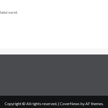
alui surel.
Copyright © All rights reserved.
|
CoverNews
by AF themes.