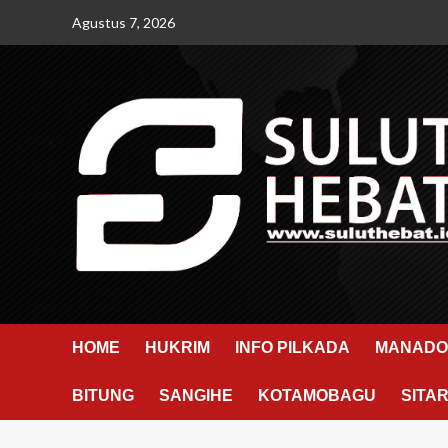
Skip
Agustus 7, 2026
to
content
HOME
HUKRIM
INFO PILKADA
MANADO
BITUNG
SANGIHE
KOTAMOBAGU
SITA