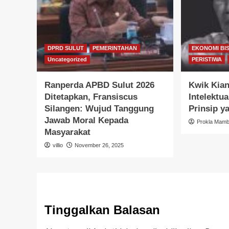
DPRD SULUT
PEMERINTAHAN
EKONOMI BIS
Uncategorized
PERISTIWA
Ranperda APBD Sulut 2026
Kwik Kian
Ditetapkan, Fransiscus
Intelektua
Silangen: Wujud Tanggung
Prinsip y
Jawab Moral Kepada
Prokla Mam
Masyarakat
villio
November 26, 2025
Tinggalkan Balasan