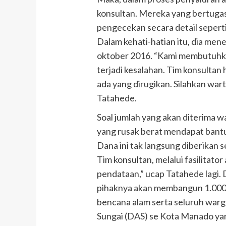
konsultan. Mereka yang bertuga
pengecekan secara detail seperti
Dalam kehati-hatian itu, dia me
oktober 2016. “Kami membutuhka
terjadi kesalahan. Tim konsultan 
ada yang dirugikan. Silahkan war
Tatahede.
Soal jumlah yang akan diterima 
yang rusak berat mendapat bantu
Dana ini tak langsung diberikan s
Tim konsultan, melalui fasilitat
pendataan,” ucap Tatahede lagi. 
pihaknya akan membangun 1.000 u
bencana alam serta seluruh warg
Sungai (DAS) se Kota Manado yan