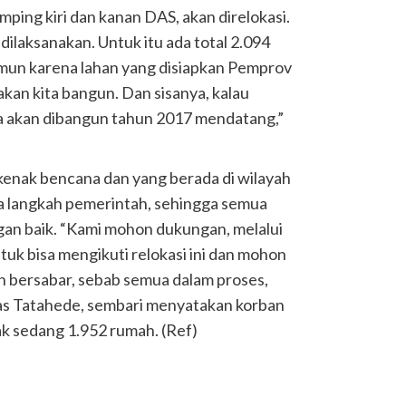
ping kiri dan kanan DAS, akan direlokasi.
dilaksanakan. Untuk itu ada total 2.094
amun karena lahan yang disiapkan Pemprov
akan kita bangun. Dan sisanya, kalau
 akan dibangun tahun 2017 mendatang,”
 kenak bencana dan yang berada di wilayah
 langkah pemerintah, sehingga semua
an baik. “Kami mohon dukungan, melalui
tuk bisa mengikuti relokasi ini dan mohon
 bersabar, sebab semua dalam proses,
kas Tatahede, sembari menyatakan korban
ak sedang 1.952 rumah. (Ref)