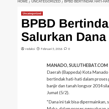
HOME
UNCATEGORIZED
BPBD BERTINDAK HATI-HA
Uncategorized
BPBD Bertindak
Salurkan Dana
redaksi
Februari 5, 2016
0
MANADO, SULUTHEBAT.COM
Daerah (Bappeda) Kota Manado 
bertindak hati-hati dalam prose
banjir dan tanah longsor 2014 sil
Jumat (5/2).
“Dana ini tak bisa dipermainkan,
Maka, dalam proses penyaluran a