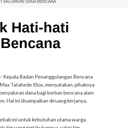
TI SALURKAN DANA BENCANA
 Hati-hati
 Bencana
– Kepala Badan Penanggulangan Bencana
Max Tatahede SSos, menyatakan, pihaknya
s penyaluran dana bagi korban bencana alam
am. Hal ini disampaikan diruang kerjanya,
 sebab ini untuk kebutuhan utama warga.
da tim yang melakukannya, yakni tim