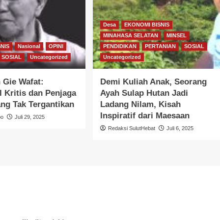
Desa
EKONOMI BISNIS
MINAHASA SELATAN
MINSEL
NIS
Nasional
OPINI
PENDIDIKAN
PERTANIAN
SOSIAL
SOSIAL
Uncategorized
Uncategorized
 Gie Wafat:
Demi Kuliah Anak, Seorang
l Kritis dan Penjaga
Ayah Sulap Hutan Jadi
ang Tak Tergantikan
Ladang Nilam, Kisah
Inspiratif dari Maesaan
bo
Juli 29, 2025
Redaksi SulutHebat
Juli 6, 2025