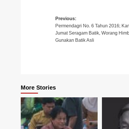
Post
Previous:
Permendagri No. 6 Tahun 2016; Ka
navigation
Jumat Seragam Batik, Worang Him
Gunakan Batik Asli
More Stories