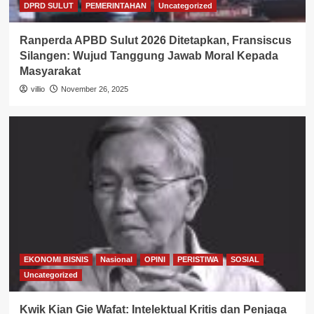
DPRD SULUT
PEMERINTAHAN
Uncategorized
Ranperda APBD Sulut 2026 Ditetapkan, Fransiscus
Silangen: Wujud Tanggung Jawab Moral Kepada
Masyarakat
villio
November 26, 2025
EKONOMI BISNIS
Nasional
OPINI
PERISTIWA
SOSIAL
Uncategorized
Kwik Kian Gie Wafat: Intelektual Kritis dan Penjaga