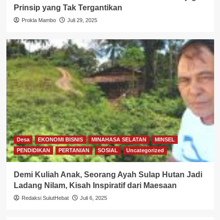
Prinsip yang Tak Tergantikan
Prokla Mambo
Juli 29, 2025
Desa
EKONOMI BISNIS
MINAHASA SELATAN
MINSEL
PENDIDIKAN
PERTANIAN
SOSIAL
Uncategorized
Demi Kuliah Anak, Seorang Ayah Sulap Hutan Jadi
Ladang Nilam, Kisah Inspiratif dari Maesaan
Redaksi SulutHebat
Juli 6, 2025