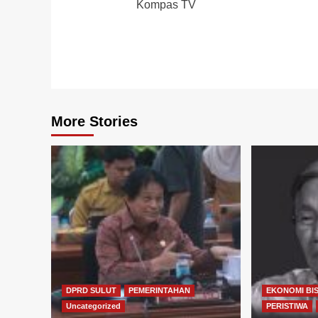
Kompas TV
More Stories
DPRD SULUT
PEMERINTAHAN
EKONOMI BIS
Uncategorized
PERISTIWA