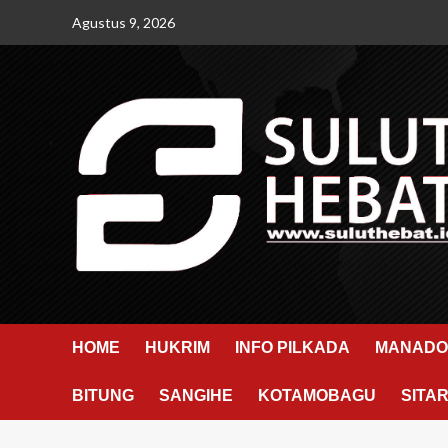
Skip
Agustus 9, 2026
to
content
HOME
HUKRIM
INFO PILKADA
MANADO
BITUNG
SANGIHE
KOTAMOBAGU
SITA