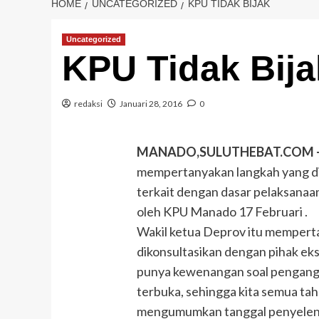
HOME
UNCATEGORIZED
KPU TIDAK BIJAK
Uncategorized
KPU Tidak Bija
redaksi
Januari 28, 2016
0
MANADO,SULUTHEBAT.COM 
mempertanyakan langkah yang di
terkait dengan dasar pelaksanaa
oleh KPU Manado 17 Februari .
Wakil ketua Deprov itu mempert
dikonsultasikan dengan pihak ekse
punya kewenangan soal penganggar
terbuka, sehingga kita semua t
mengumumkan tanggal penyeleng