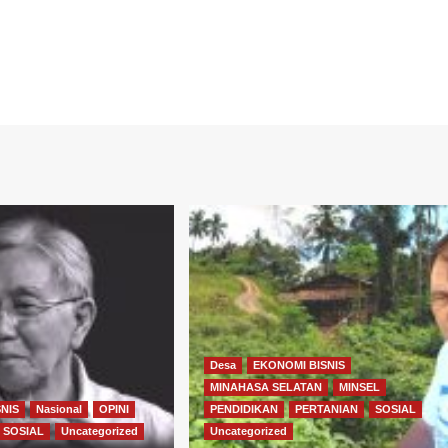
Desa
EKONOMI BISNIS
MINAHASA SELATAN
MINSEL
NIS
Nasional
OPINI
PENDIDIKAN
PERTANIAN
SOSIAL
SOSIAL
Uncategorized
Uncategorized