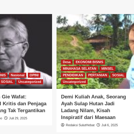
Desa
EKONOMI BISNIS
MINAHASA SELATAN
MINSEL
NIS
Nasional
OPINI
PENDIDIKAN
PERTANIAN
SOSIAL
SOSIAL
Uncategorized
Uncategorized
 Gie Wafat:
Demi Kuliah Anak, Seorang
l Kritis dan Penjaga
Ayah Sulap Hutan Jadi
ang Tak Tergantikan
Ladang Nilam, Kisah
Inspiratif dari Maesaan
bo
Juli 29, 2025
Redaksi SulutHebat
Juli 6, 2025