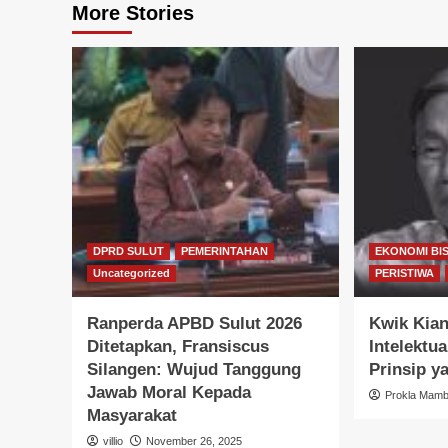
More Stories
DPRD SULUT
PEMERINTAHAN
EKONOMI BIS
Uncategorized
PERISTIWA
Ranperda APBD Sulut 2026
Kwik Kian
Ditetapkan, Fransiscus
Intelektua
Silangen: Wujud Tanggung
Prinsip y
Jawab Moral Kepada
Prokla Mam
Masyarakat
villio
November 26, 2025