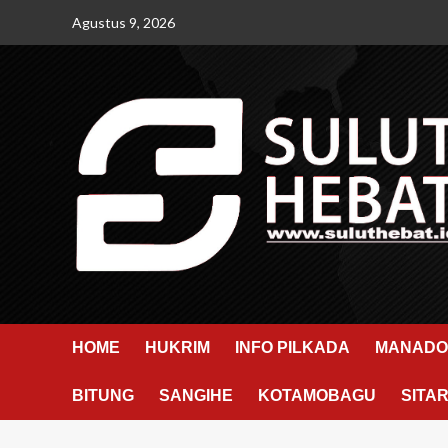
Skip
Agustus 9, 2026
to
content
HOME
HUKRIM
INFO PILKADA
MANADO
BITUNG
SANGIHE
KOTAMOBAGU
SITA