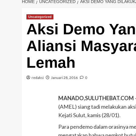
HOME
UNCATEGORIZED
AKSI DEMO YANG DILAKUK
Uncategorized
Aksi Demo Yan
Aliansi Masya
Lemah
redaksi
Januari 28, 2016
0
MANADO,SULUTHEBAT.COM
(AMEL) siang tadi melakukan ak
Kejati Sulut, kamis (28/01).
Para pendemo dalam orasinya me
mengatakan bahwa pemkot butu